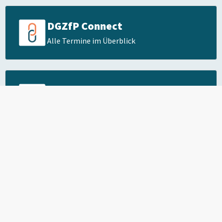
DGZfP Connect
Alle Termine im Überblick
Fachausschüsse
Informationen im Überblick
FAQ
Häufige Fragen zum
Schulungsangebot