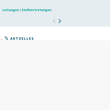
Leitungen / Stellvertretungen
AKTUELLES
Aktuelle Themen aus unseren
Gremien