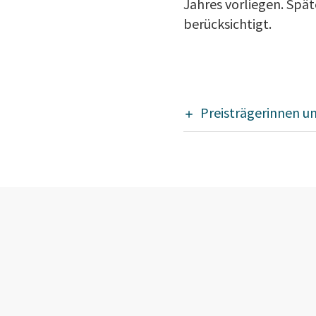
Jahres vorliegen. Spä
berücksichtigt.
Preisträgerinnen un
Kommen Sie zu un
ZfP Ihre Leidenscha