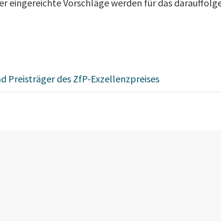
ter eingereichte Vorschläge werden für das darauffolg
d Preisträger des ZfP-Exzellenzpreises
Werden Sie Te
s, wenn
einzigartigen
und entdecken
ft ist
Mitgliedervort