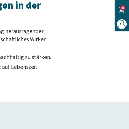
en in der
0
ng herausragender
tschaftliches Wirken
nachhaltig zu stärken.
t auf Lebenszeit