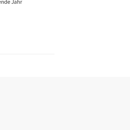
ende Jahr
il unserer
 Gemeinschaft
 Sie alle
eile.