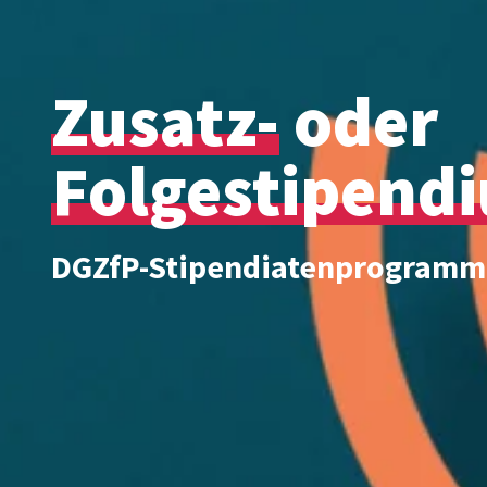
Zusatz-
oder
Folgestipend
DGZfP-Stipendiatenprogramm