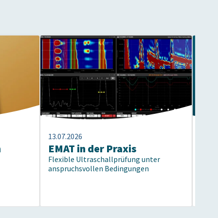
13.07.2026
13.07
n
EMAT in der Praxis
Ein
Flexible Ultraschallprüfung unter
Ein G
anspruchsvollen Bedingungen
Comp