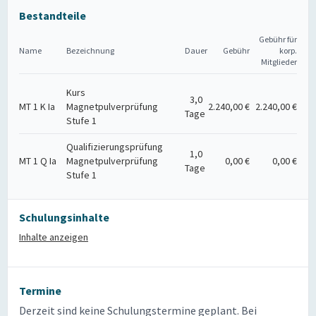
Bestandteile
Gebühr für
Name
Bezeichnung
Dauer
Gebühr
korp.
Mitglieder
Kurs
3,0
MT 1 K Ia
Magnetpulverprüfung
2.240,00 €
2.240,00 €
Tage
Stufe 1
Qualifizierungsprüfung
1,0
MT 1 Q Ia
Magnetpulverprüfung
0,00 €
0,00 €
Tage
Stufe 1
Schulungsinhalte
Inhalte anzeigen
Termine
Derzeit sind keine Schulungstermine geplant. Bei