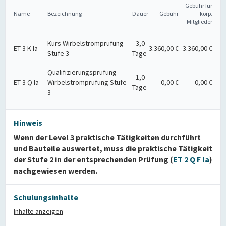
Gebühr für
Name
Bezeichnung
Dauer
Gebühr
korp.
Mitglieder
Kurs Wirbelstromprüfung
3,0
ET 3 K Ia
3.360,00 €
3.360,00 €
Stufe 3
Tage
Qualifizierungsprüfung
1,0
ET 3 Q Ia
Wirbelstromprüfung Stufe
0,00 €
0,00 €
Tage
3
Hinweis
Wenn der Level 3 praktische Tätigkeiten durchführt
und Bauteile auswertet, muss die praktische Tätigkeit
der Stufe 2 in der entsprechenden Prüfung (
ET 2 Q F Ia
)
nachgewiesen werden.
Schulungsinhalte
Inhalte anzeigen