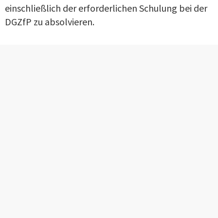
einschließlich der erforderlichen Schulung bei der
DGZfP zu absolvieren.
Bei Fragen wenden Sie sich gern an die DPZ:
+49 3067807-141
zertifizierung@dgzfp.de
DAS KÖNNTE SIE AUCH INTERESSIEREN