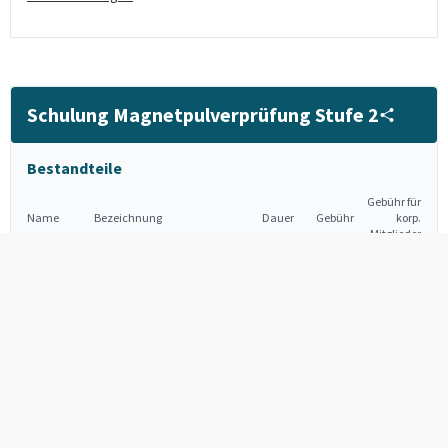
Schulung Magnetpulverprüfung Stufe 2
Bestandteile
Gebühr für
Name
Bezeichnung
Dauer
Gebühr
korp.
Mitglieder
Kurs
3,0
MT 2 K
Magnetpulverprüfung
1.670,00 €
1.420,00 €
Tage
Stufe 2
Qualifizierungsprüfung
1,0
MT 2 Q
Magnetpulverprüfung
1.190,00 €
1.010,00 €
Tage
Stufe 2