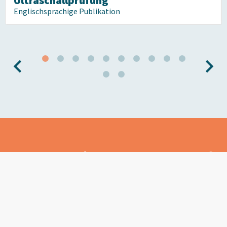
Ultraschallprüfung
Englischsprachige Publikation
Kommen Sie zu uns, wenn ZfP
Ihre Leidenschaft ist
Werden Sie Teil unserer einzigartigen
Gemeinschaft und entdecken Sie alle