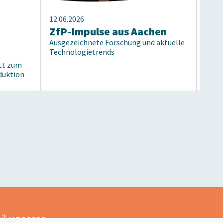
12.06.2026
01.06
ZfP-Impulse aus Aachen
Aus
Ausgezeichnete Forschung und aktuelle
DGZ
Technologietrends
Neue
tt zum
DGZf
duktion
il unserer