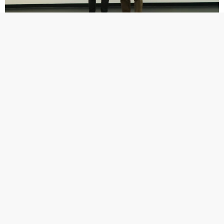
Obmann Dr. Hans-Georg Groß (r.) über ausgewählte Exponate aus der
Zerstörungsfreien Prüfung im DVS-Schaudepot. © SLV Halle GmbH
Schnittstelle mit Zukunft: ZfP
zwischen Technik, Norm und Praxis
Zerstörungsfreie Prüfung lässt sich nicht auf
einzelne Verfahren reduzieren. Die Diskussion
macht deutlich, dass sie sich zu einer zentralen
Schnittstelle der Fügetechnik entwickelt, in der
technische, normative und betriebliche
Anforderungen zusammenlaufen.
Die SLV Halle GmbH greift betriebliche
Fragestellungen aus der Industrie auf, entwickelt