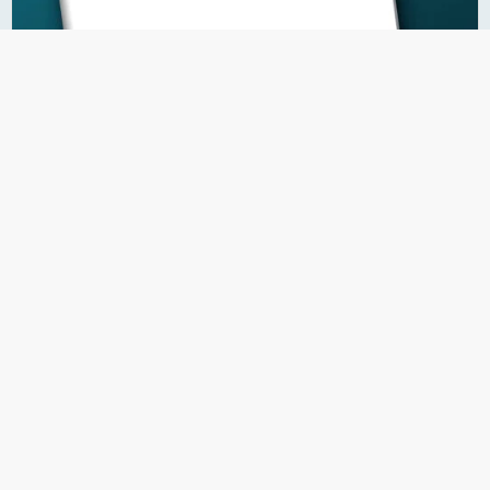
23.07.2026
Richtlinie zur luftgekoppelten
Ultraschallprüfung
Englischsprachige Publikation