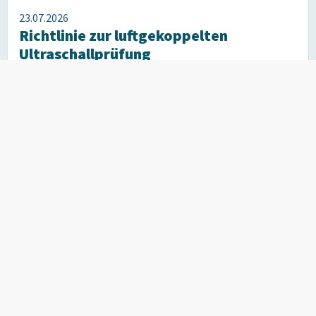
23.07.2026
Richtlinie zur luftgekoppelten
Ultraschallprüfung
Englischsprachige Publikation
Kommen Sie zu uns, wenn ZfP