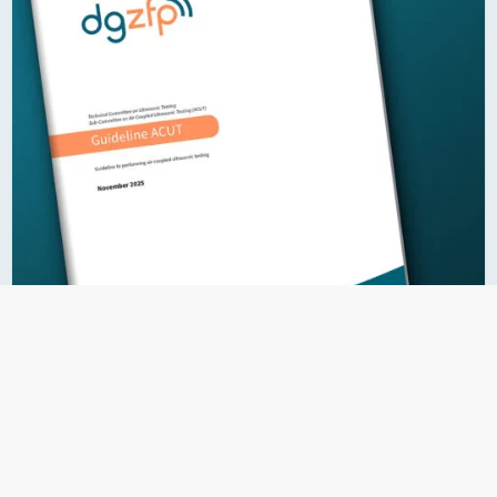
23.07.2026
Richtlinie zur luftgekoppelten
Ultraschallprüfung
Englischsprachige Publikation