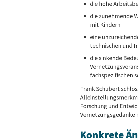
die hohe Arbeitsb
die zunehmende Wic
mit Kindern
eine unzureichende
technischen und 
die sinkende Bedeu
Vernetzungsverans
fachspezifischen 
Frank Schubert schloss
Alleinstellungsmerkma
Forschung und Entwick
Vernetzungsgedanke mü
Konkrete Än