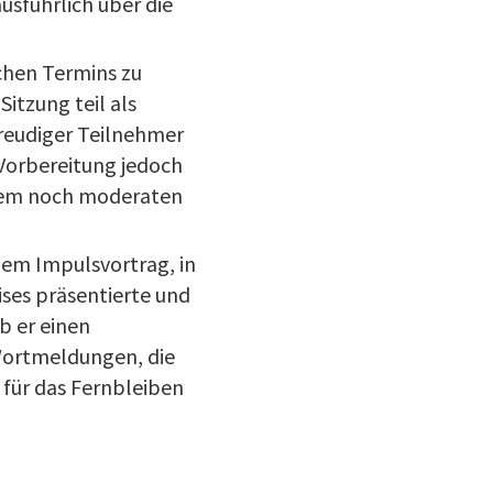
usführlich über die
hen Termins zu
itzung teil als
sfreudiger Teilnehmer
Vorbereitung jedoch
einem noch moderaten
nem Impulsvortrag, in
ises präsentierte und
b er einen
 Wortmeldungen, die
 für das Fernbleiben