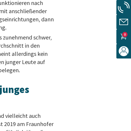
unktionieren nach
 mit anschließender
ngseinrichtungen, dann
ng.
0
 es zunehmend schwer,
rchschnitt in den
eint allerdings kein
n junger Leute auf
belegen.
 junges
d vielleicht auch
st 2019 am Fraunhofer