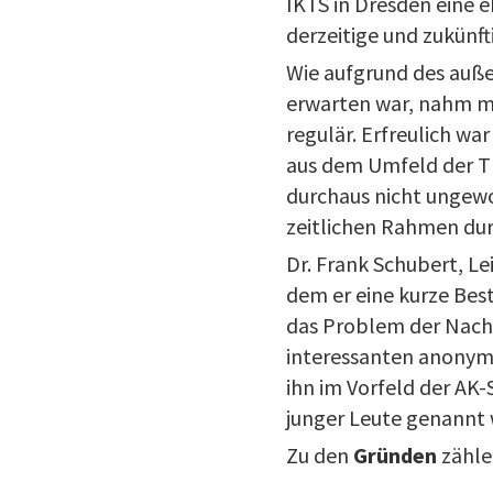
IKTS in Dresden eine e
derzeitige und zukünft
Wie aufgrund des auß
erwarten war, nahm mit
regulär. Erfreulich wa
aus dem Umfeld der TU
durchaus nicht ungewo
zeitlichen Rahmen du
Dr. Frank Schubert, L
dem er eine kurze Bes
das Problem der Nachw
interessanten anonymi
ihn im Vorfeld der AK
junger Leute genannt
Zu den
Gründen
zähle