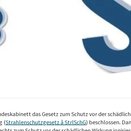
ndeskabinett das Gesetz zum Schutz vor der schädlic
g (
Strahlenschutzgesetz â StrlSchG
) beschlossen. Dami
chts zum Schutz vor der schädlichen Wirkung ionisie