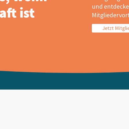
und entdecken
ft ist
Mitgliedervort
Jetzt Mitgl
Deutsche G
für Zerstö
rn und
Prüfung