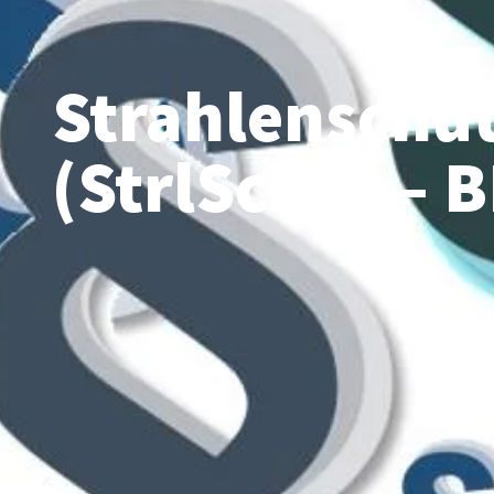
Strahlenschu
(StrlSchG) –