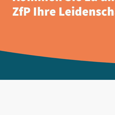
ZfP Ihre Leidenscha
Wir beraten Sie ge