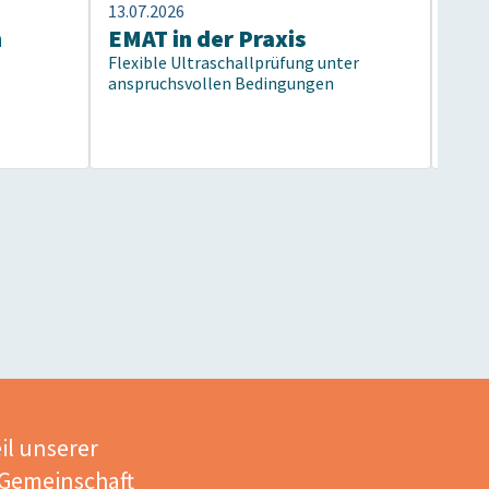
13.07.2026
13.07
n
EMAT in der Praxis
40 
Flexible Ultraschallprüfung unter
Prü
anspruchsvollen Bedingungen
Vom 
il unserer
 Gemeinschaft