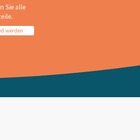
 Sie alle
eile.
ied werden
esellschaft
rungsfreie