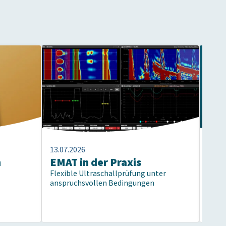
13.07.2026
13.07
n
EMAT in der Praxis
40 
Flexible Ultraschallprüfung unter
Prü
anspruchsvollen Bedingungen
Vom 