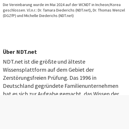
Die Vereinbarung wurde im Mai 2024 auf der WCNDT in Incheon/Korea
geschlossen. V.l.n.r.: Dr. Tamara Diederichs (NDT.net), Dr. Thomas Wenzel
(DGZfP) und Michelle Diederichs (NDT.net)
Über NDT.net
NDT.net ist die größte und älteste
Wissensplattform auf dem Gebiet der
Zerstörungsfreien Prüfung. Das 1996 in
Deutschland gegründete Familienunternehmen
hat es sich zur Aufgabe gemacht, das Wissen der
ZfP-Branche weltweit zu bündeln und auf einer
Plattform offen zugänglich zu machen. Um dieses
Ziel zu erreichen, arbeitet NDT.net weltweit mit
ZfP-Gesellschaften und anderen Partnern