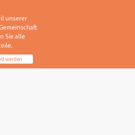
il unserer
 Gemeinschaft
 Sie alle
eile.
ied werden