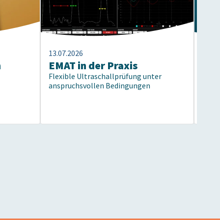
13.07.2026
13.07
n
EMAT in der Praxis
40 
Flexible Ultraschallprüfung unter
Prü
anspruchsvollen Bedingungen
Vom 