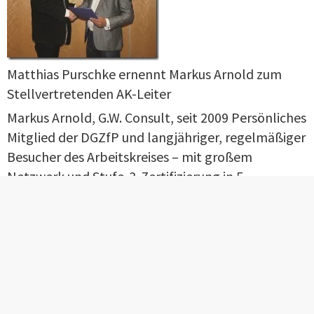
Matthias Purschke ernennt Markus Arnold zum
Stellvertretenden AK-Leiter
Markus Arnold, G.W. Consult, seit 2009 Persönliches
Mitglied der DGZfP und langjähriger, regelmäßiger
Besucher des Arbeitskreises – mit großem
Netzwerk und Stufe-3-Zertifizierung in 5
Verfahren, wurde vom Vorstand der DGZfP zum
neuen Stellvertretenden Arbeitskreisleiter
berufen.
Jutta Koehn, Frank Schubert, Martin Barth
Fotos: J. Koehn