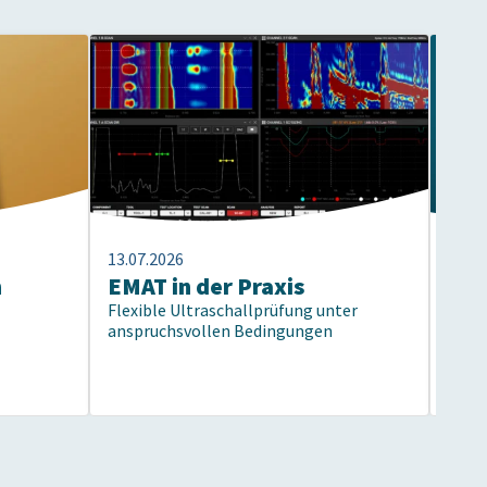
13.07.2026
13.07
n
EMAT in der Praxis
40 
Flexible Ultraschallprüfung unter
Prü
anspruchsvollen Bedingungen
Vom 