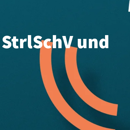
 StrlSchV und