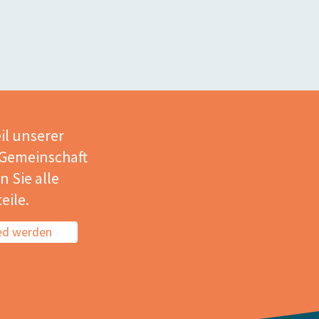
il unserer
 Gemeinschaft
 Sie alle
eile.
ied werden