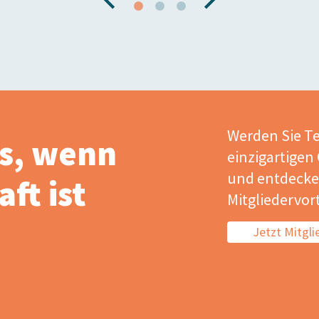
Werden Sie Te
s, wenn
einzigartigen
und entdecken
ft ist
Mitgliedervort
Jetzt Mitgl