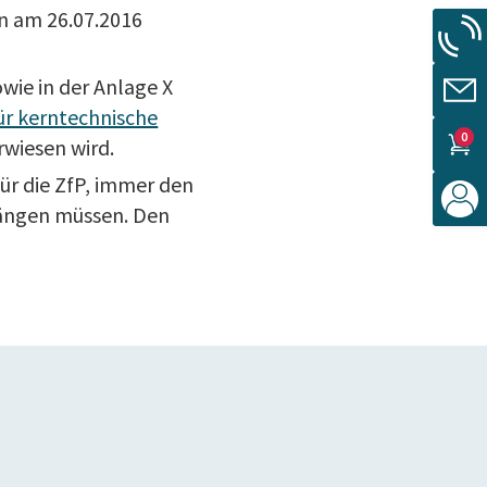
 am 26.07.2016
wie in der Anlage X
r kerntechnische
0
rwiesen wird.
ür die ZfP, immer den
hängen müssen. Den