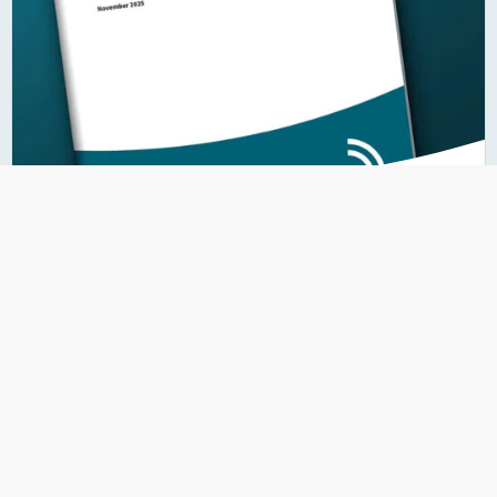
23.07.2026
Richtlinie zur luftgekoppelten
Ultraschallprüfung
Englischsprachige Publikation