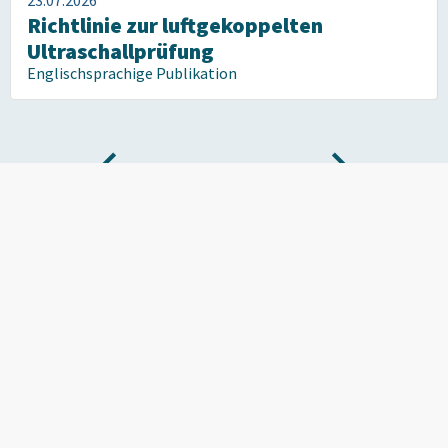
Richtlinie zur luftgekoppelten
Ultraschallprüfung
Englischsprachige Publikation
Kommen Sie zu uns, wenn ZfP
Ihre Leidenschaft ist
Werden Sie Teil unserer einzigartigen