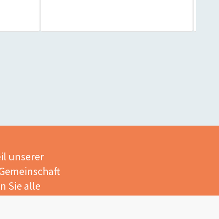
il unserer
 Gemeinschaft
 Sie alle
eile.