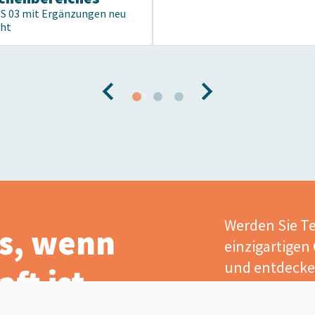
US 03 mit Ergänzungen neu
cht
Werden Sie Te
s, wenn
einzigartigen
und entdecken
ft ist
Mitgliedervort