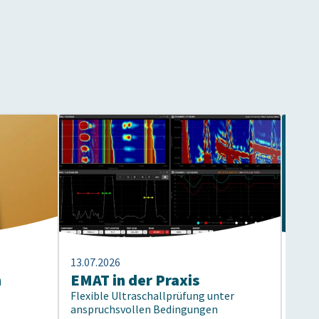
13.07.2026
13.07
n
EMAT in der Praxis
40 
Flexible Ultraschallprüfung unter
Prü
anspruchsvollen Bedingungen
Vom 