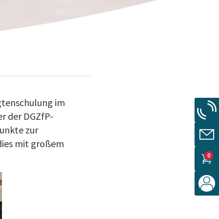
agtenschulung im
er der DGZfP-
punkte zur
dies mit großem
0