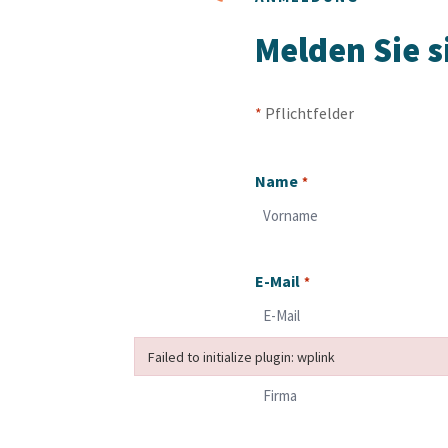
Melden Sie s
*
Pflichtfelder
Name
*
Vorname
E-Mail
*
Failed to initialize plugin: wplink
Failed to initialize plugin: wplink
Failed to initialize plugin: wplink
Firma
*
Failed to initialize plugin: wplink
Failed to initialize plugin: wplink
Failed to initialize plugin: wplink