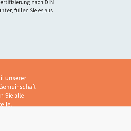
ertifizierung nach DIN
nter, füllen Sie es aus
il unserer
 Gemeinschaft
 Sie alle
eile.
ied werden