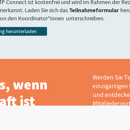
P Connect ist kostenfrei und wird im Rahmen der Rez
nerkannt. Laden Sie sich das
Teilnahmeformular
heru
h von den Koordinator*innen unterschreiben.
ng herunterladen
Werden Sie Te
s, wenn
einzigartigen
und entdecken
ft ist
Mitgliedervort
Jetzt Mitgl