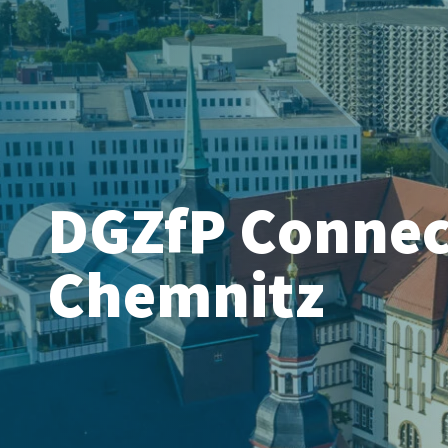
DGZfP Connec
Chemnitz