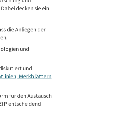
orschung und
Dabei decken sie ein
ass die Anliegen der
en.
nologien und
iskutiert und
htlinien, Merkblättern
form für den Austausch
 ZfP entscheidend