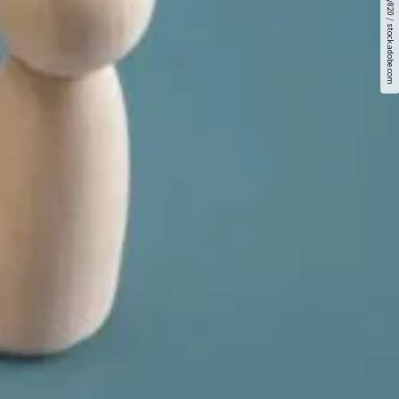
© kenary820 / stock.adobe.com