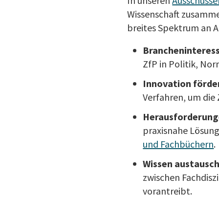
In unseren
Ausschüsse
Wissenschaft zusammen
breites Spektrum an 
Brancheninteress
ZfP in Politik, N
Innovation förde
Verfahren, um die 
Herausforderung
praxisnahe Lösunge
und Fachbüchern
.
Wissen austausc
zwischen Fachdisz
vorantreibt.