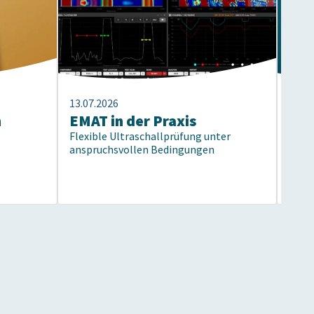
13.07.2026
13.07
n
EMAT in der Praxis
40 
Flexible Ultraschallprüfung unter
Prü
anspruchsvollen Bedingungen
Vom 