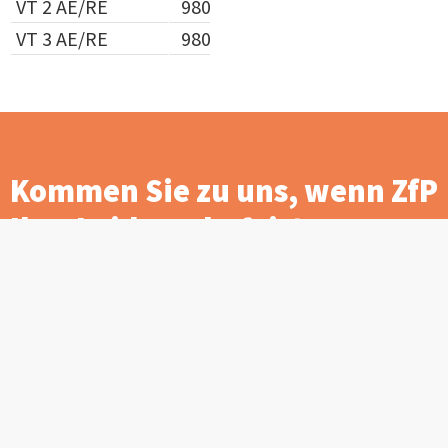
VT 2 AE/RE
980,00 €
830,00 €
VT 3 AE/RE
980,00 €
830,00 €
Kommen Sie zu uns, wenn ZfP
Ihre Leidenschaft ist
Werden Sie Teil unserer einzigartigen
Gemeinschaft und entdecken Sie alle
Mitgliedervorteile.
Jetzt Mitglied werden