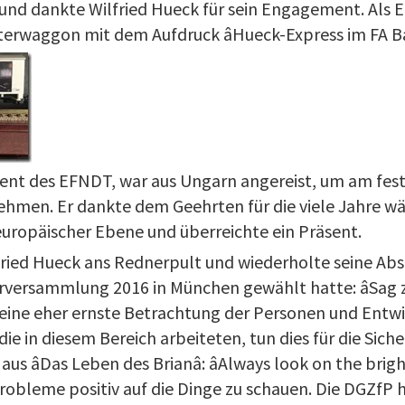
und dankte Wilfried Hueck für sein Engagement. Als 
terwaggon mit dem Aufdruck âHueck-Express im FA Ba
ent des EFNDT, war aus Ungarn angereist, um am fest
nehmen. Er dankte dem Geehrten für die viele Jahre w
ropäischer Ebene und überreichte ein Präsent.
fried Hueck ans Rednerpult und wiederholte seine Abs
erversammlung 2016 in München gewählt hatte: âSag 
em eine eher ernste Betrachtung der Personen und Entw
 die in diesem Bereich arbeiteten, tun dies für die Sic
aus âDas Leben des Brianâ: âAlways look on the bright 
robleme positiv auf die Dinge zu schauen. Die DGZfP 