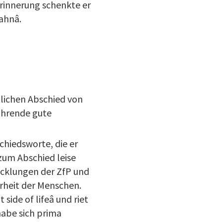
Erinnerung schenkte er
hnâ.
lichen Abschied von
ährende gute
chiedsworte, die er
zum Abschied leise
icklungen der ZfP und
herheit der Menschen.
side of lifeâ und riet
habe sich prima