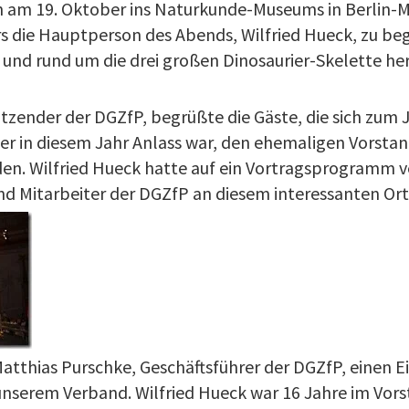
 am 19. Oktober ins Naturkunde-Museums in Berlin-M
 die Hauptperson des Abends, Wilfried Hueck, zu be
 und rund um die drei großen Dinosaurier-Skelette he
sitzender der DGZfP, begrüßte die Gäste, die sich zu
er in diesem Jahr Anlass war, den ehemaligen Vorstan
eden. Wilfried Hueck hatte auf ein Vortragsprogramm v
nd Mitarbeiter der DGZfP an diesem interessanten Ort 
atthias Purschke, Geschäftsführer der DGZfP, einen Ei
 unserem Verband. Wilfried Hueck war 16 Jahre im Vor