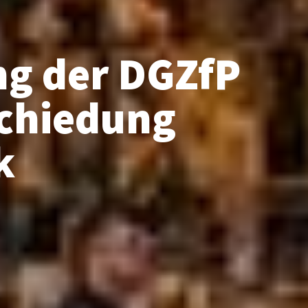
g der DGZfP
schiedung
k