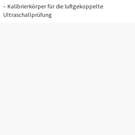
– Kalibrierkörper für die luftgekoppelte
Ultraschallprüfung
Zusätzlich wurde beschlossen, dass sich der
Unterausschuss ACUT auf der
DGZfP-Jahrestagung
2020
in den Sessions zur luftgekoppelten
Ultraschallprüfung vorstellt.
Wir bedanken uns bei der BAM für die
Gastfreundschaft sowie bei der DGZfP für die
reichhaltige Verpflegung.
Nächster Termin
02. Juli 2020 am IKT Stuttgart