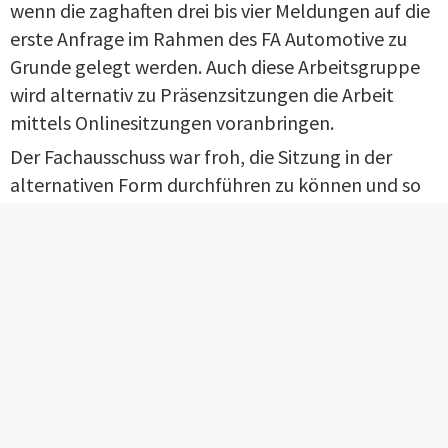
wenn die zaghaften drei bis vier Meldungen auf die
erste Anfrage im Rahmen des FA Automotive zu
Grunde gelegt werden. Auch diese Arbeitsgruppe
wird alternativ zu Präsenzsitzungen die Arbeit
mittels Onlinesitzungen voranbringen.
Der Fachausschuss war froh, die Sitzung in der
alternativen Form durchführen zu können und so
eine Absage der Veranstaltung zu verhindern. Alle
Mitglieder und Gäste hegen jedoch die Hoffnung,
sich am 16. November 2021 im Dorint Hotel Berlin-
Adlershof wieder ganz persönlich begegnen zu
können. Themenschwerpunkt wird voraussichtlich
die
Durchstrahlungsprüfung/Computertomographie
sein. Die Onlinesitzung hat gezeigt, dass ein
virtuelles Treffen eine Alternative ist, um die Arbeit