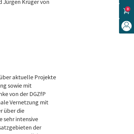
d Jürgen Krüger von
0
über aktuelle Projekte
ung sowie mit
chke von der DGZfP
male Vernetzung mit
r über die
e sehr intensive
satzgebieten der