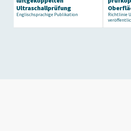
luftgekoppelten
prüfko
Ultraschallprüfung
Oberflä
Englischsprachige Publikation
Richtlinie 
veröffentli
Kommen Sie zu un
ZfP Ihre Leidenscha