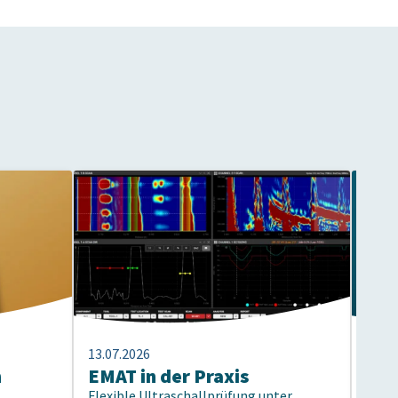
13.07.2026
13.07
n
EMAT in der Praxis
40 
Flexible Ultraschallprüfung unter