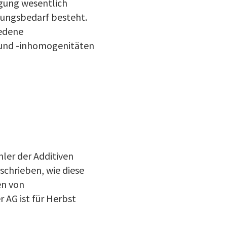
igung wesentlich
dlungsbedarf besteht.
iedene
 und -inhomogenitäten
ler der Additiven
chrieben, wie diese
en von
r AG ist für Herbst