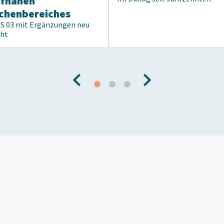
pfnahen
chenbereiches
US 03 mit Ergänzungen neu
cht
Werden Sie Te
s, wenn
einzigartigen
und entdecken
ft ist
Mitgliedervort