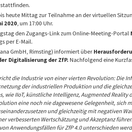
 stattfinden.
bis heute Mittag zur Teilnahme an der virtuellen Sitzu
ni 2020
, um 17:00 Uhr.
ungstag den Zugangs-Link zum Online-Meeting-Portal
s per E-Mail.
rana GmbH, Rimsting) informiert über
Herausforderu
r Digitalisierung der ZfP.
Nachfolgend eine Kurzfa
richt die Industrie von einer vierten Revolution: Die I
rnetzung der industriellen Produktion und die gleichz
 wie IIoT, künstliche Intelligenz, Augmented Reality o
volution eine noch nie dagewesene Gelegenheit, sich m
seinanderzusetzen und gleichzeitig mit negativen 
er verbesserten Wertschätzung und Akzeptanz führen
on Anwendungsfällen für ZfP 4.0 unterschieden werden