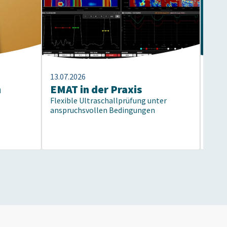
13.07.2026
13.07
n
EMAT in der Praxis
40 
Flexible Ultraschallprüfung unter
Prü
anspruchsvollen Bedingungen
Vom 