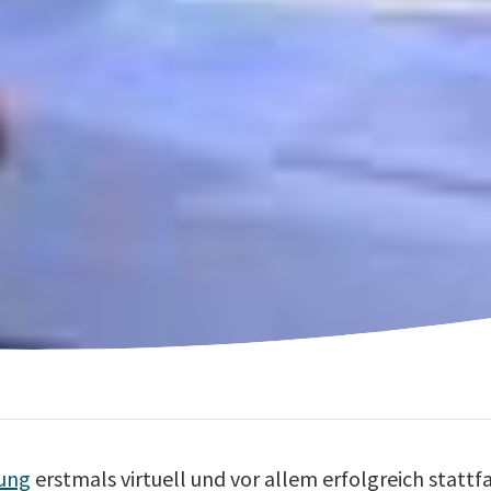
zung
erstmals virtuell und vor allem erfolgreich stattfa